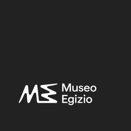
piena.
Nr. inv.:
Cat. 211/?
Materiale:
Metallo / Bronzo
1 cm x 5,5 cm x 1,2 cm
Dimensioni:
Datazione:
722–332 a.C.
Periodo:
Epoca Tarda
Provenienza:
Ignota
Acquisizione:
Vecchio Fondo, 1824–1888
Collocazione:
Non esposto
Ricerche correlate:
EPOCA TARDA
(1497)
IGNOTA
(2716)