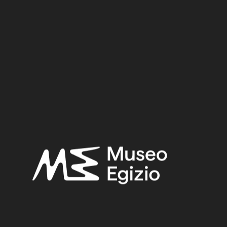
Dinastia
Regno
Provenienza
Acquisizione
RICERCA
RESET