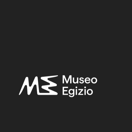
Periodo:
Epoca Tarda
Provenienza:
Ignota
Acquisizione:
Vecchio Fondo, 1824–1882
Collocazione:
Museo / Piano 1 / Sala 11 / Vetrina 01
Bibliografia scelta:
Fabretti, Ariodante-Rossi, Francesco-Lanzone, Ridolfo
Vittorio,
Regio Museo di Torino. Antichità Egizie
(Cat. gen. dei
musei di antichità e degli ogg. d’arte raccolti nelle gallerie e
biblioteche del regno 1. Piemonte), vol. I, Torino 1882, p. 10.
Ricerche correlate:
EPOCA TARDA
(1497)
IGNOTA
(2716)
BLU EGIZIO
(31)
MINERALE
(23)