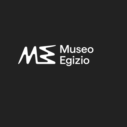
RICERCA
RESET
<
>
/ 14