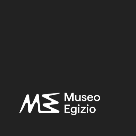
Dinastia
Regno
Provenienza
Acquisizione
RICERCA
RESET