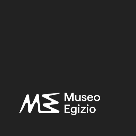
Dinastia
Regno
Provenienza
Acquisizione
RICERCA
RESET